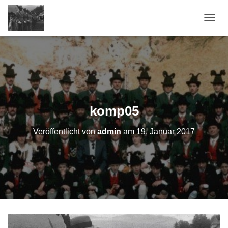
N
A
V
I
G
A
T
I
O
komp05
N
U
Veröffentlicht von
admin
am
19. Januar 2017
M
S
C
H
A
L
T
E
N