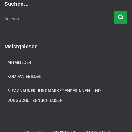
e
Suchen…
g
o
S
Suchen …
r
u
i
c
e
h
n
e
Meistgelesen
n
n
a
MITGLIEDER
c
h
KOMPANIEBILDER
:
6. PAZNAUNER JUNGMARKETENDERINNEN- UND
JUNGSCHÜTZENSCHIESSEN