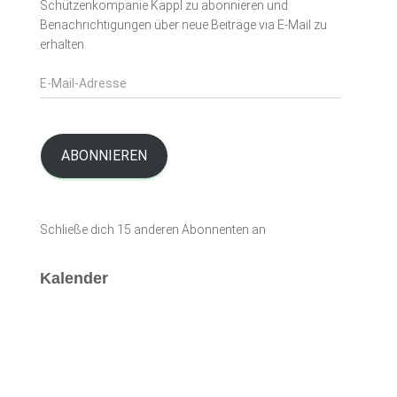
Schützenkompanie Kappl zu abonnieren und
Benachrichtigungen über neue Beiträge via E-Mail zu
erhalten.
E
-
M
a
i
ABONNIEREN
l
-
A
Schließe dich 15 anderen Abonnenten an
d
r
e
Kalender
s
s
e