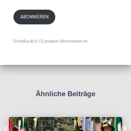
M
a
i
ABONNIEREN
l
-
A
Schließe dich 15 anderen Abonnenten an
d
r
e
s
s
e
Ähnliche Beiträge