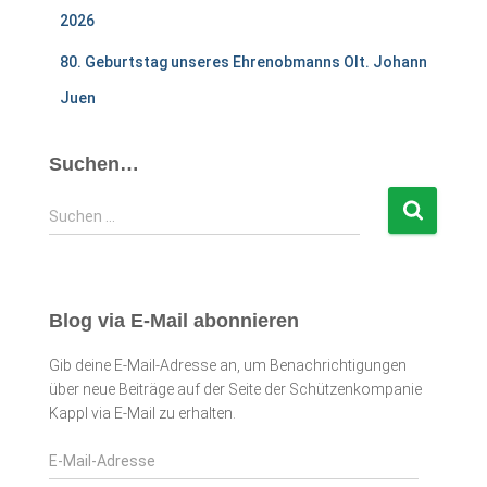
2026
80. Geburtstag unseres Ehrenobmanns Olt. Johann
Juen
Suchen…
S
Suchen …
u
c
h
e
Blog via E-Mail abonnieren
n
n
Gib deine E-Mail-Adresse an, um Benachrichtigungen
a
über neue Beiträge auf der Seite der Schützenkompanie
c
Kappl via E-Mail zu erhalten.
h
:
E
-