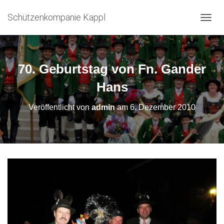
Schützenkompanie Kappl
N
A
V
I
G
70. Geburtstag von Fn. Gander
A
T
Hans
I
O
Veröffentlicht von
admin
am
6. Dezember 2010
N
U
M
S
C
H
A
L
T
E
N