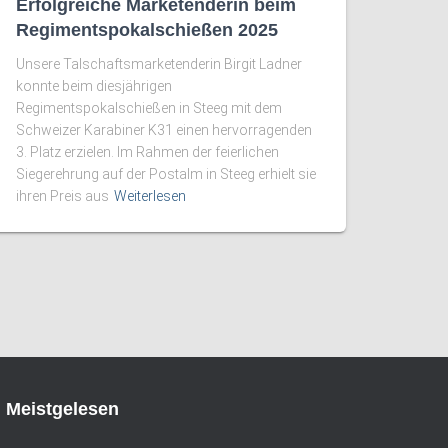
Erfolgreiche Marketenderin beim
Regimentspokalschießen 2025
Unsere Talschaftsmarketenderin Birgit Ladner
konnte beim diesjährigen
Regimentspokalschießen in Steeg mit dem
Schweizer Karabiner K31 einen hervorragenden
3. Platz erzielen. Im Rahmen der feierlichen
Siegerehrung auf der Postalm in Steeg erhielt sie
ihren Preis aus
Weiterlesen
Meistgelesen