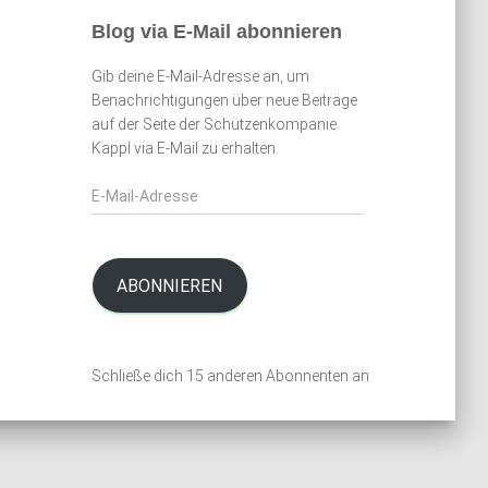
e
Blog via E-Mail abonnieren
n
n
Gib deine E-Mail-Adresse an, um
a
Benachrichtigungen über neue Beiträge
c
auf der Seite der Schützenkompanie
h
Kappl via E-Mail zu erhalten.
:
E
-
M
a
i
ABONNIEREN
l
-
A
Schließe dich 15 anderen Abonnenten an
d
r
e
s
s