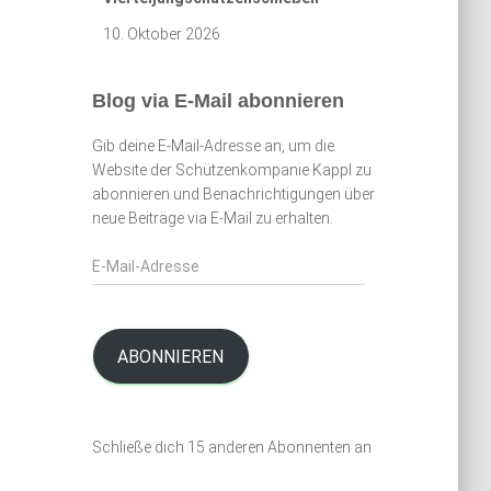
10. Oktober 2026
Blog via E-Mail abonnieren
Gib deine E-Mail-Adresse an, um die
Website der Schützenkompanie Kappl zu
abonnieren und Benachrichtigungen über
neue Beiträge via E-Mail zu erhalten.
E
-
M
a
i
ABONNIEREN
l
-
A
Schließe dich 15 anderen Abonnenten an
d
r