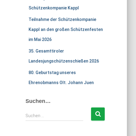
Schützenkompanie Kappl
Teilnahme der Schützenkompanie
Kappl an den großen Schützenfesten
im Mai 2026
35. Gesamttiroler
Landesjungschützenschießen 2026
80. Geburtstag unseres
Ehrenobmanns Olt. Johann Juen
Suchen…
S
Suchen …
u
c
h