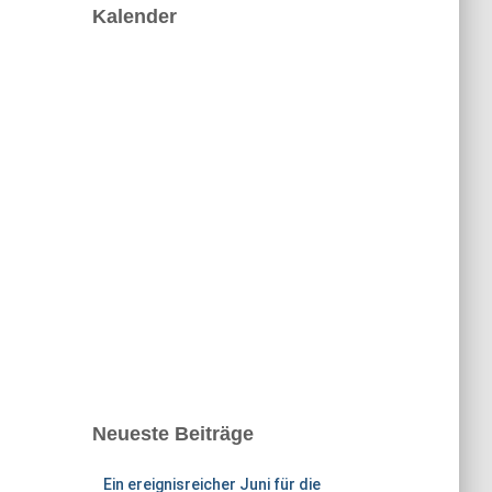
e
Kalender
s
s
e
Neueste Beiträge
Ein ereignisreicher Juni für die