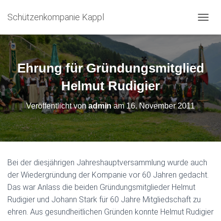
Schützenkompanie Kappl
N
A
V
I
G
Ehrung für Gründungsmitglied
A
T
Helmut Rudigier
I
O
Veröffentlicht von
admin
am
16. November 2011
N
U
M
S
C
H
Bei der diesjährigen Jahreshauptversammlung wurde auch
A
der Wiedergründung der Kompanie vor 60 Jahren gedacht.
L
T
Das war Anlass die beiden Gründungsmitglieder Helmut
E
Rudigier und Johann Stark für 60 Jahre Mitgliedschaft zu
N
ehren. Aus gesundheitlichen Gründen konnte Helmut Rudigier