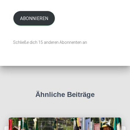
M
a
i
ABONNIEREN
l
-
A
Schließe dich 15 anderen Abonnenten an
d
r
e
s
s
e
Ähnliche Beiträge