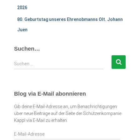
2026
80. Geburtstag unseres Ehrenobmanns Olt. Johann
Juen
Suchen…
S
Suchen …
u
c
h
e
Blog via E-Mail abonnieren
n
n
Gib deine E-Mail-Adresse an, um Benachrichtigungen
a
über neue Beiträge auf der Seite der Schützenkompanie
c
Kappl via E-Mail zu erhalten.
h
:
E
-