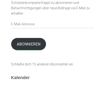
Schützenkompanie Kappl zu abonnieren und
Benachrichtigungen über neue Beiträge via E-Mail zu
erhalten.
E
-
M
a
i
ABONNIEREN
l
-
A
Schließe dich 15 anderen Abonnenten an
d
r
e
Kalender
s
s
e