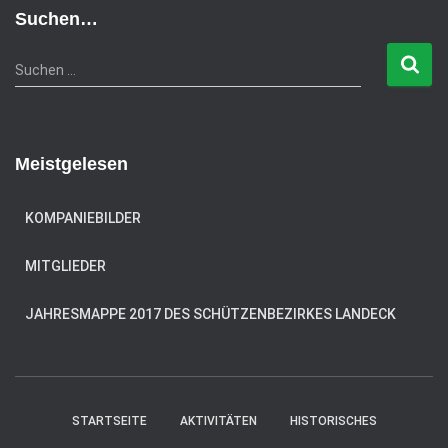
e
Suchen…
g
o
S
Suchen …
r
u
i
c
e
h
n
e
Meistgelesen
n
n
a
KOMPANIEBILDER
c
h
MITGLIEDER
:
JAHRESMAPPE 2017 DES SCHÜTZENBEZIRKES LANDECK
STARTSEITE
AKTIVITÄTEN
HISTORISCHES