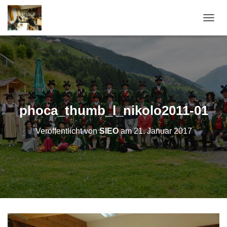
N
A
V
I
G
A
T
I
O
phoca_thumb_l_nikolo2011-01
N
U
Veröffentlicht von
SIEO
am
21. Januar 2017
M
S
C
H
A
L
T
E
N