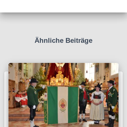
e
s
s
e
Ähnliche Beiträge