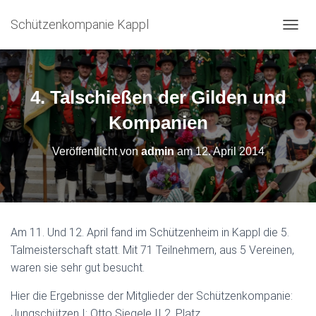
Schützenkompanie Kappl
N
A
V
I
G
4. Talschießen der Gilden und
A
T
Kompanien
I
O
Veröffentlicht von
admin
am
12. April 2014
N
U
M
S
C
H
Am 11. Und 12. April fand im Schützenheim in Kappl die 5.
A
Talmeisterschaft statt. Mit 71 Teilnehmern, aus 5 Vereinen,
L
T
waren sie sehr gut besucht.
E
N
Hier die Ergebnisse der Mitglieder der Schützenkompanie:
Jungschützen I: Otto Siegele II 2. Platz