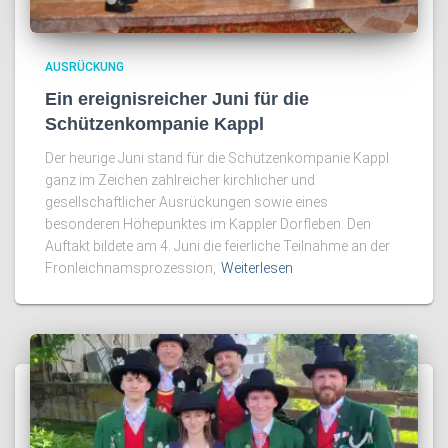
AUSRÜCKUNG
Ein ereignisreicher Juni für die
Schützenkompanie Kappl
Der heurige Juni stand für die Schützenkompanie Kappl
ganz im Zeichen zahlreicher kirchlicher und
gesellschaftlicher Ausrückungen sowie eines
besonderen Höhepunktes im Kappler Dorfleben. Den
Auftakt bildete am 4. Juni die feierliche Teilnahme an der
Fronleichnamsprozession,
Weiterlesen