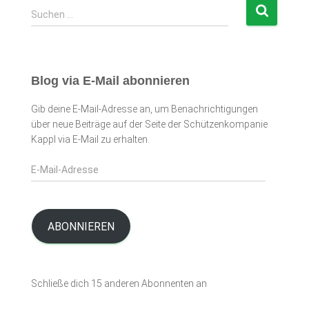
S
Suchen …
u
c
h
e
Blog via E-Mail abonnieren
n
n
Gib deine E-Mail-Adresse an, um Benachrichtigungen
a
über neue Beiträge auf der Seite der Schützenkompanie
c
Kappl via E-Mail zu erhalten.
h
:
E
-
M
a
i
ABONNIEREN
l
-
A
Schließe dich 15 anderen Abonnenten an
d
r