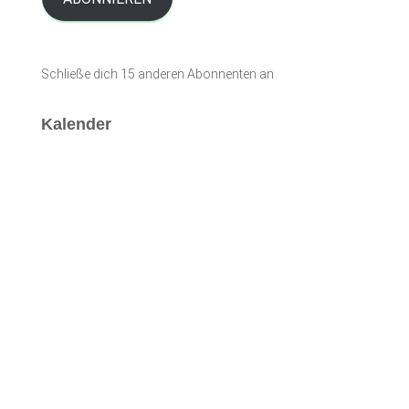
l
-
A
Schließe dich 15 anderen Abonnenten an
d
r
e
Kalender
s
s
e