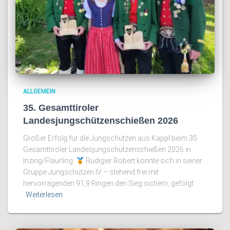
ALLGEMEIN
35. Gesamttiroler
Landesjungschützenschießen 2026
Großer Erfolg für die Jungschützen aus Kappl beim 35.
Gesamttiroler Landesjungschützenschießen 2026 in
Inzing/Flaurling:
Rudigier Robert konnte sich in seiner
Gruppe Jungschützen IV – stehend frei mit
hervorragenden 91,9 Ringen den Sieg sichern, gefolgt
Weiterlesen