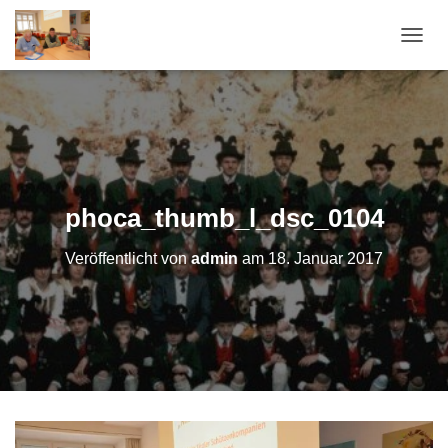
N
A
V
I
G
A
T
I
O
phoca_thumb_l_dsc_0104
N
U
Veröffentlicht von
admin
am
18. Januar 2017
M
S
C
H
A
L
T
E
N