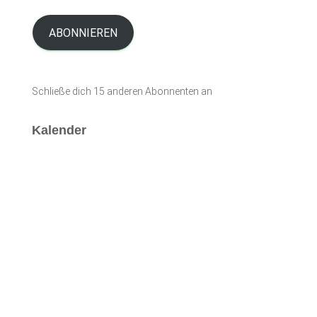
M
a
i
ABONNIEREN
l
-
A
Schließe dich 15 anderen Abonnenten an
d
r
e
Kalender
s
s
e