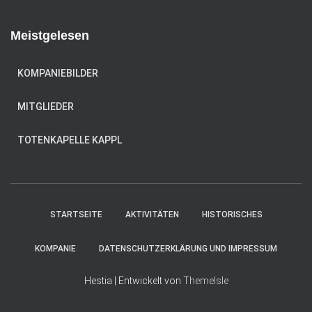
e
h
n
e
Meistgelesen
n
n
a
KOMPANIEBILDER
c
h
MITGLIEDER
:
TOTENKAPELLE KAPPL
STARTSEITE
AKTIVITÄTEN
HISTORISCHES
KOMPANIE
DATENSCHUTZERKLÄRUNG UND IMPRESSUM
Hestia | Entwickelt von
ThemeIsle