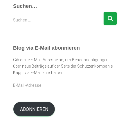
Suchen…
S
Suchen …
u
c
h
e
Blog via E-Mail abonnieren
n
n
Gib deine E-Mail-Adresse an, um Benachrichtigungen
a
über neue Beiträge auf der Seite der Schützenkompanie
c
Kappl via E-Mail zu erhalten.
h
:
E
-
M
a
i
ABONNIEREN
l
-
A