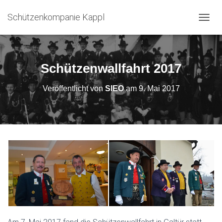
Schützenkompanie Kappl
N
A
V
I
G
Schützenwallfahrt 2017
A
T
Veröffentlicht von
SIEO
am
9. Mai 2017
I
O
N
U
M
S
C
H
A
L
T
E
N