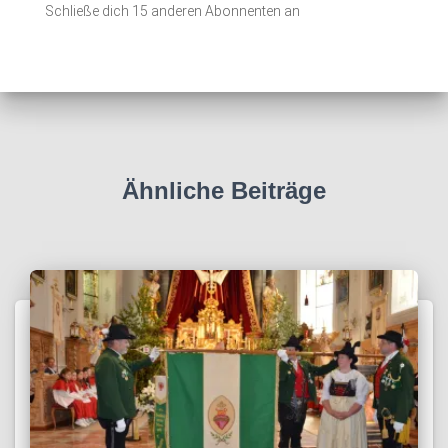
Schließe dich 15 anderen Abonnenten an
d
r
e
s
s
e
Ähnliche Beiträge