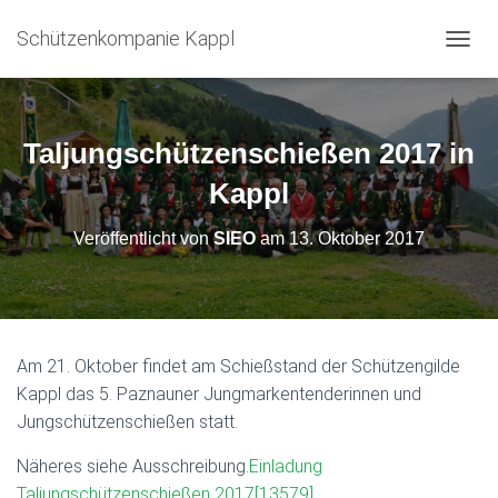
Schützenkompanie Kappl
N
A
V
I
G
Taljungschützenschießen 2017 in
A
T
Kappl
I
O
Veröffentlicht von
SIEO
am
13. Oktober 2017
N
U
M
S
C
H
Am 21. Oktober findet am Schießstand der Schützengilde
A
Kappl das 5. Paznauner Jungmarkentenderinnen und
L
T
Jungschützenschießen statt.
E
N
Näheres siehe Ausschreibung.
Einladung
Taljungschützenschießen 2017[13579]