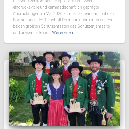
Die Schützenkompanie Kappl blickt auf zwei
eindrucksvolle und kameradschaftlich geprägte
Ausrückungen im Mai 2026 zurück. Gemeinsam mit den
Formationen der Talschaft Paznaun nahm man an den
beiden größten Schützenfesten des Schützenjahres teil
und präsentierte sich
Weiterlesen