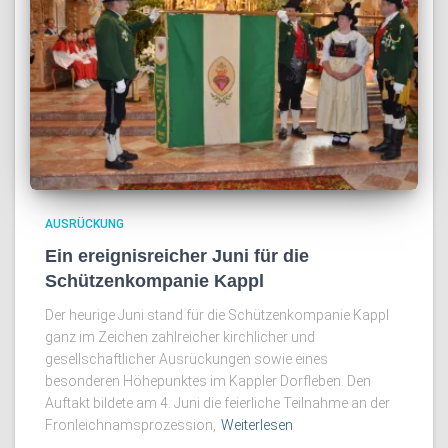
AUSRÜCKUNG
Ein ereignisreicher Juni für die
Schützenkompanie Kappl
Der heurige Juni stand für die Schützenkompanie Kappl
ganz im Zeichen zahlreicher kirchlicher und
gesellschaftlicher Ausrückungen sowie eines
besonderen Höhepunktes im Kappler Dorfleben. Den
Auftakt bildete am 4. Juni die feierliche Teilnahme an der
Fronleichnamsprozession,
Weiterlesen