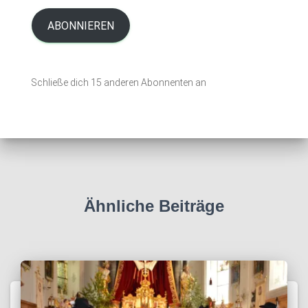
a
i
ABONNIEREN
l
-
A
Schließe dich 15 anderen Abonnenten an
d
r
e
s
s
e
Ähnliche Beiträge