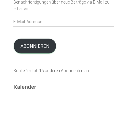
Benachrichtigungen über neue Beiträge via E-Mail zu
erhalten.
E
-
M
a
i
ABONNIEREN
l
-
A
Schließe dich 15 anderen Abonnenten an
d
r
e
Kalender
s
s
e