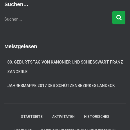
e
Suchen…
g
o
S
Suchen …
r
u
i
c
e
h
n
e
Meistgelesen
n
n
a
80. GEBURTSTAG VON KANONIER UND SCHIESSWART FRANZ Z
c
ANGERLE
h
:
JAHRESMAPPE 2017 DES SCHÜTZENBEZIRKES LANDECK
STARTSEITE
AKTIVITÄTEN
HISTORISCHES