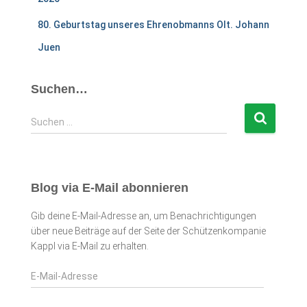
80. Geburtstag unseres Ehrenobmanns Olt. Johann
Juen
Suchen…
S
Suchen …
u
c
h
e
Blog via E-Mail abonnieren
n
n
Gib deine E-Mail-Adresse an, um Benachrichtigungen
a
über neue Beiträge auf der Seite der Schützenkompanie
c
Kappl via E-Mail zu erhalten.
h
:
E
-
M