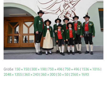
Größe:
150 × 150
|
300 × 198
|
750 × 496
|
750 × 496
|
1536 × 1016
|
2048 × 1355
|
360 × 240
|
360 × 300
|
50 × 50
|
2560 × 1693