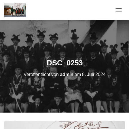
N
A
V
I
G
A
T
I
O
DSC_0253
N
U
Veröffentlicht von
admin
am
8. Juli 2024
M
S
C
H
A
L
T
E
N