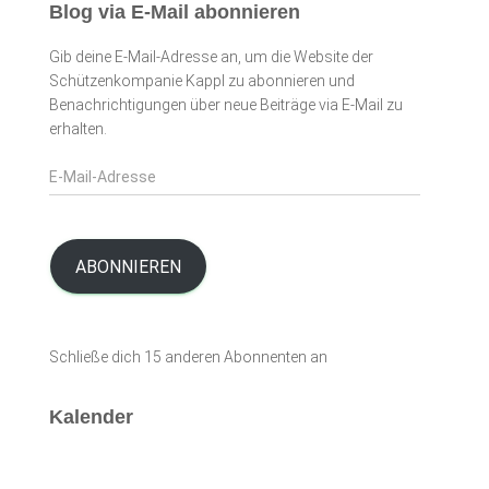
Blog via E-Mail abonnieren
Gib deine E-Mail-Adresse an, um die Website der
Schützenkompanie Kappl zu abonnieren und
Benachrichtigungen über neue Beiträge via E-Mail zu
erhalten.
E
-
M
a
i
ABONNIEREN
l
-
A
Schließe dich 15 anderen Abonnenten an
d
r
e
Kalender
s
s
e