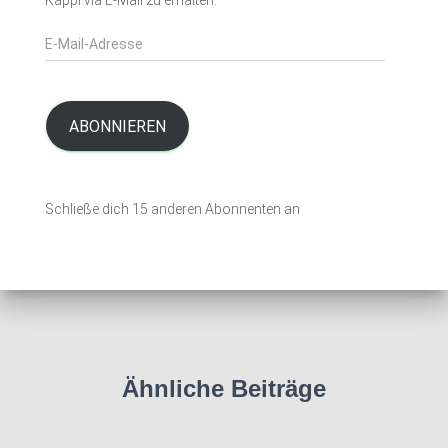
Kappl via E-Mail zu erhalten.
h
:
E
-
M
a
i
ABONNIEREN
l
-
A
Schließe dich 15 anderen Abonnenten an
d
r
e
s
s
e
Ähnliche Beiträge