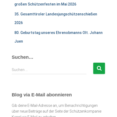
großen Schützenfesten im Mai 2026
35. Gesamttiroler Landesjungschützenschießen
2026
80. Geburtstag unseres Ehrenobmanns Olt. Johann
Juen
Suchen…
S
Suchen …
u
c
h
e
Blog via E-Mail abonnieren
n
n
Gib deine E-Mail-Adresse an, um Benachrichtigungen
a
über neue Beiträge auf der Seite der Schützenkompanie
c