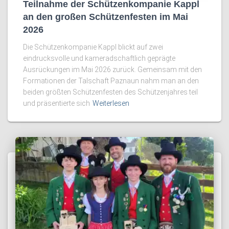
Teilnahme der Schützenkompanie Kappl
an den großen Schützenfesten im Mai
2026
Die Schützenkompanie Kappl blickt auf zwei
eindrucksvolle und kameradschaftlich geprägte
Ausrückungen im Mai 2026 zurück. Gemeinsam mit den
Formationen der Talschaft Paznaun nahm man an den
beiden größten Schützenfesten des Schützenjahres teil
und präsentierte sich
Weiterlesen