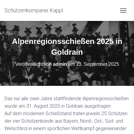
Schützenkompanie Kappl
N
A
V
I
G
Alpenregionsschießen 2025 in
A
T
Goldrain
I
O
Veröffentlicht von
admin
am
13. September 2025
N
U
M
S
C
H
Das nur alle zwei Jahre stattfindende Alpenregionsschießen
A
wurde am 31. August 2025 in Goldrain ausgetragen.
L
T
Auf dem modernen Schießstand traten jeweils 25 Schützen
E
der vier Schützenbünde aus Bayern, Nord-, Ost-, Süd- und
N
Welschtirol in einem sportlichen Wettkampf gegeneinander