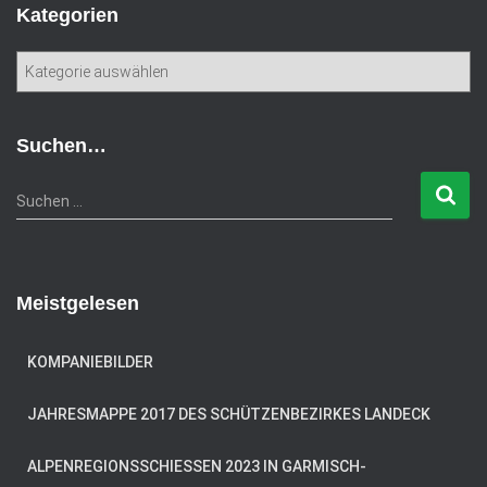
Kategorien
K
a
t
e
Suchen…
g
o
S
Suchen …
r
u
i
c
e
h
n
e
Meistgelesen
n
n
a
KOMPANIEBILDER
c
h
JAHRESMAPPE 2017 DES SCHÜTZENBEZIRKES LANDECK
:
ALPENREGIONSSCHIESSEN 2023 IN GARMISCH-P