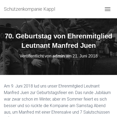
Schützenkompanie Kappl
N
A
V
I
G
70. Geburtstag von Ehrenmitglied
A
T
Leutnant Manfred Juen
I
O
Veröffentlicht von
admin
am
21. Juni 2018
N
U
M
S
C
H
Am 9. Juni 2018 lud uns unser Ehrenmitglied Leutnant
A
Manfred Juen zur Geburtstagsfeier ein. Das runde Jubiläum
L
T
war zwar schon im Winter, aber im Sommer feiert es sich
E
besser und so rückte die Kompanie am Samstag Abend
N
aus, um Manfred mit einer Ehrensalve und 7 Salutschüssen