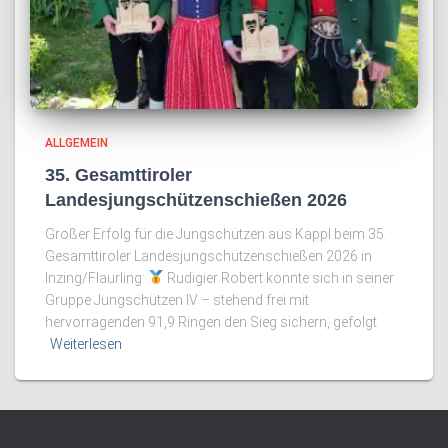
ALLGEMEIN
35. Gesamttiroler
Landesjungschützenschießen 2026
Großer Erfolg für die Jungschützen aus Kappl beim 35.
Gesamttiroler Landesjungschützenschießen 2026 in
Inzing/Flaurling:
Rudigier Robert konnte sich in seiner
Gruppe Jungschützen IV – stehend frei mit
hervorragenden 91,9 Ringen den Sieg sichern, gefolgt
Weiterlesen