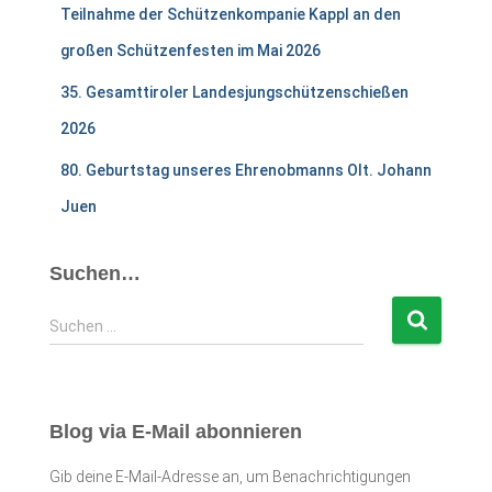
Teilnahme der Schützenkompanie Kappl an den
großen Schützenfesten im Mai 2026
35. Gesamttiroler Landesjungschützenschießen
2026
80. Geburtstag unseres Ehrenobmanns Olt. Johann
Juen
Suchen…
S
Suchen …
u
c
h
e
Blog via E-Mail abonnieren
n
n
Gib deine E-Mail-Adresse an, um Benachrichtigungen
a