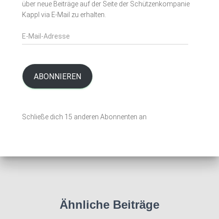
über neue Beiträge auf der Seite der Schützenkompanie
c
Kappl via E-Mail zu erhalten.
h
:
E
-
M
a
i
ABONNIEREN
l
-
A
Schließe dich 15 anderen Abonnenten an
d
r
e
s
s
e
Ähnliche Beiträge