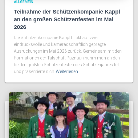
ALLGEMEIN
Teilnahme der Schützenkompanie Kappl
an den großen Schützenfesten im Mai
2026
Die Schützenkompanie Kappl blickt auf zwei
eindrucksvolle und kameradschaftlich geprägte
Ausrückungen im Mai 2026 zurück. Gemeinsam mit den
Formationen der Talschaft Paznaun nahm man an den
beiden größten Schützenfesten des Schützenjahres teil
und präsentierte sich
Weiterlesen