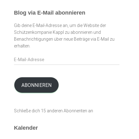
Blog via E-Mail abonnieren
Gib deine E-Mail-Adresse an, um die Website der
Schützenkompanie Kappl zu abonnieren und
Benachrichtigungen über neue Beiträge via E-Mail zu
erhalten.
E
-
M
a
i
ABONNIEREN
l
-
A
Schließe dich 15 anderen Abonnenten an
d
r
e
Kalender
s