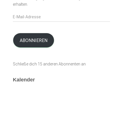
erhalten.
E
-
M
a
i
ABONNIEREN
l
-
A
Schließe dich 15 anderen Abonnenten an
d
r
e
Kalender
s
s
e