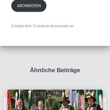
i
ABONNIEREN
l
-
A
Schließe dich 15 anderen Abonnenten an
d
r
e
s
s
e
Ähnliche Beiträge