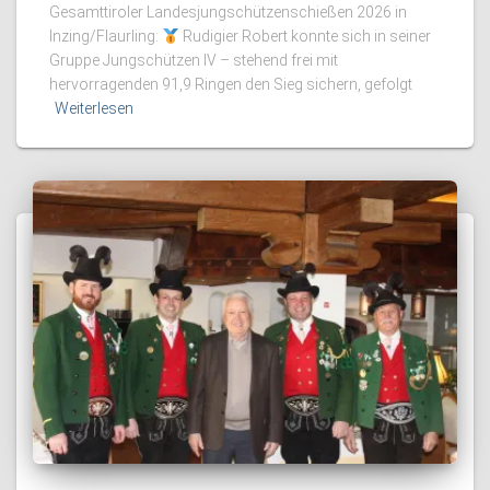
Gesamttiroler Landesjungschützenschießen 2026 in
Inzing/Flaurling:
Rudigier Robert konnte sich in seiner
Gruppe Jungschützen IV – stehend frei mit
hervorragenden 91,9 Ringen den Sieg sichern, gefolgt
Weiterlesen