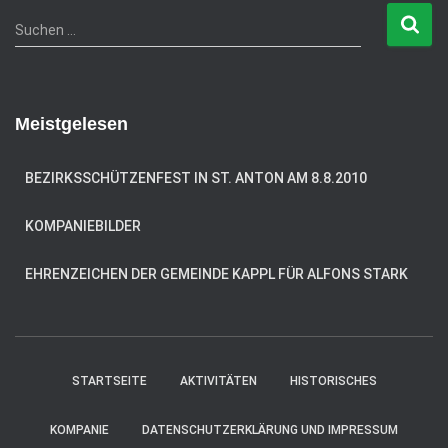
o
S
Suchen …
r
u
i
c
e
h
n
e
Meistgelesen
n
n
a
BEZIRKSSCHÜTZENFEST IN ST. ANTON AM 8.8.2010
c
h
KOMPANIEBILDER
:
EHRENZEICHEN DER GEMEINDE KAPPL FÜR ALFONS STARK
STARTSEITE
AKTIVITÄTEN
HISTORISCHES
KOMPANIE
DATENSCHUTZERKLÄRUNG UND IMPRESSUM