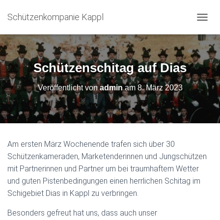
Schützenkompanie Kappl
N
A
V
I
G
Schützenschitag auf Dias
A
T
Veröffentlicht von
admin
am
8. März 2023
I
O
N
U
M
S
Am ersten März Wochenende trafen sich über 30
C
Schützenkameraden, Marketenderinnen und Jungschützen
H
A
mit Partnerinnen und Partner um bei traumhaftem Wetter
L
und guten Pistenbedingungen einen herrlichen Schitag im
T
Schigebiet Dias in Kappl zu verbringen.
E
N
Besonders gefreut hat uns, dass auch unser