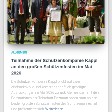
ALLGEMEIN
Teilnahme der Schützenkompanie Kappl
an den großen Schützenfesten im Mai
2026
Die Schützenkompanie Kappl blickt auf zwei
eindrucksvolle und kameradschaftlich geprägte
Ausrückungen im Mai 2026 zurück. Gemeinsam mit den
Formationen der Talschaft Paznaun nahm man an den
beiden größten Schützenfesten des Schützenjahres teil
und präsentierte sich
Weiterlesen