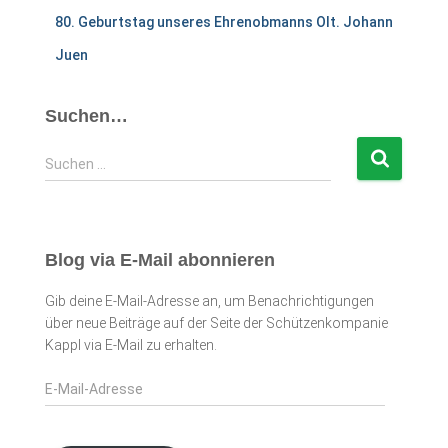
80. Geburtstag unseres Ehrenobmanns Olt. Johann
Juen
Suchen…
S
Suchen …
u
c
h
e
Blog via E-Mail abonnieren
n
n
Gib deine E-Mail-Adresse an, um Benachrichtigungen
a
über neue Beiträge auf der Seite der Schützenkompanie
c
Kappl via E-Mail zu erhalten.
h
:
E
-
M
a