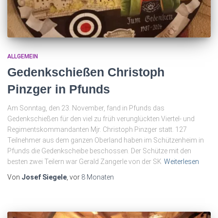
ALLGEMEIN
Gedenkschießen Christoph
Pinzger in Pfunds
Am Sonntag, den 23. November, fand in Pfunds das
Gedenkschießen für den viel zu früh verunglückten Viertel- und
Regimentskommandanten Mjr. Christoph Pinzger statt. 127
Teilnehmer aus dem ganzen Oberland haben im Schützenheim in
Pfunds die Gedenkscheibe beschossen. Der Schütze mit den
besten zwei Teilern war Gerald Zangerle von der SK
Weiterlesen
Von
Josef Siegele
, vor
8 Monaten