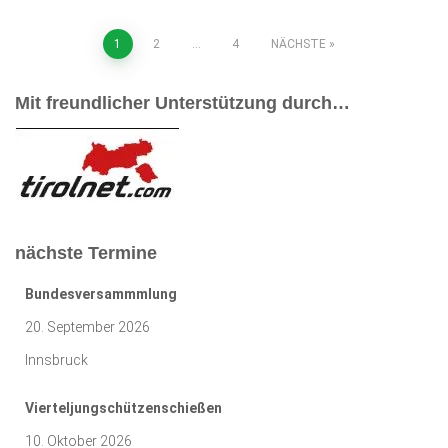
Seitennummerierung
1
2
…
4
NÄCHSTE
der
Mit freundlicher Unterstützung durch…
Beiträge
nächste Termine
Bundesversammmlung
20. September 2026
Innsbruck
Vierteljungschützenschießen
10. Oktober 2026