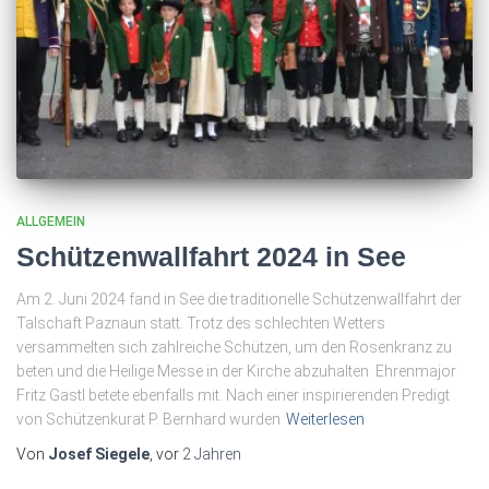
ALLGEMEIN
Schützenwallfahrt 2024 in See
Am 2. Juni 2024 fand in See die traditionelle Schützenwallfahrt der
Talschaft Paznaun statt. Trotz des schlechten Wetters
versammelten sich zahlreiche Schützen, um den Rosenkranz zu
beten und die Heilige Messe in der Kirche abzuhalten. Ehrenmajor
Fritz Gastl betete ebenfalls mit. Nach einer inspirierenden Predigt
von Schützenkurat P. Bernhard wurden
Weiterlesen
Von
Josef Siegele
, vor
2 Jahren