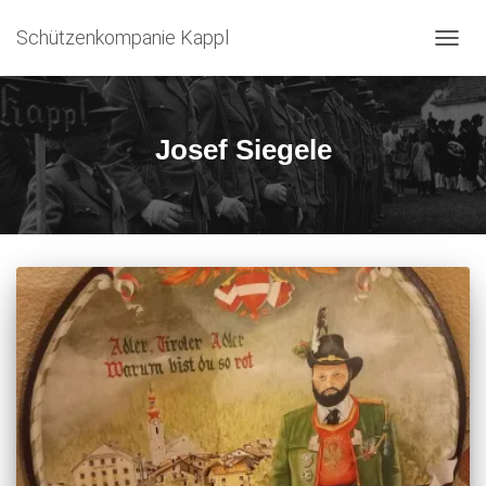
Schützenkompanie Kappl
NAVIG
UMSC
Josef Siegele