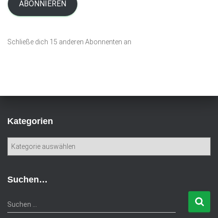
i
ABONNIEREN
l
-
A
Schließe dich 15 anderen Abonnenten an
d
r
e
s
s
e
Kategorien
K
a
t
e
Suchen…
g
o
S
Suchen …
r
u
i