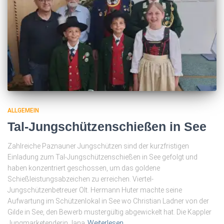
ALLGEMEIN
Tal-Jungschützenschießen in See
Zahlreiche Paznauner Jungschützen sind der kurzfristigen
Einladung zum Tal-Jungschützenschießen in See gefolgt und
haben konzentriert geschossen, um das goldene
Schießleistungsabzeichen zu erreichen. Viertel-
Jungschützenbetreuer Olt. Hermann Huter machte seine
Aufwartung im Schützenlokal in See wo Christian Ladner von der
Gilde in See, den Bewerb mustergültig abgewickelt hat. Die Kappler
Jungmarketenderin Jana
Weiterlesen