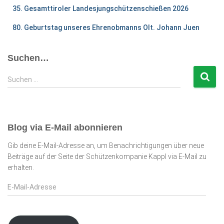
35. Gesamttiroler Landesjungschützenschießen 2026
80. Geburtstag unseres Ehrenobmanns Olt. Johann Juen
Suchen…
S
Suchen …
u
c
h
e
Blog via E-Mail abonnieren
n
n
Gib deine E-Mail-Adresse an, um Benachrichtigungen über neue
a
Beiträge auf der Seite der Schützenkompanie Kappl via E-Mail zu
c
erhalten.
h
E
:
-
M
a