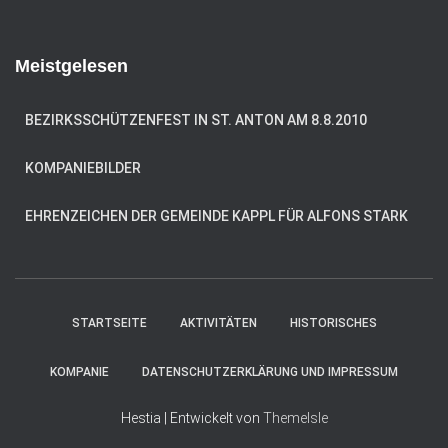
c
e
h
n
e
Meistgelesen
n
n
a
BEZIRKSSCHÜTZENFEST IN ST. ANTON AM 8.8.2010
c
h
KOMPANIEBILDER
:
EHRENZEICHEN DER GEMEINDE KAPPL FÜR ALFONS STARK
STARTSEITE
AKTIVITÄTEN
HISTORISCHES
KOMPANIE
DATENSCHUTZERKLÄRUNG UND IMPRESSUM
Hestia | Entwickelt von
ThemeIsle