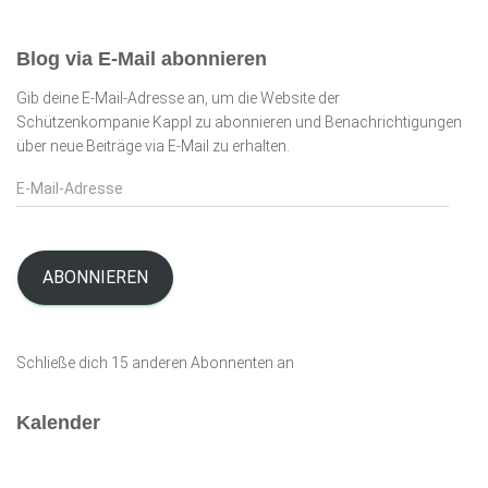
Blog via E-Mail abonnieren
Gib deine E-Mail-Adresse an, um die Website der
Schützenkompanie Kappl zu abonnieren und Benachrichtigungen
über neue Beiträge via E-Mail zu erhalten.
E
-
M
a
i
ABONNIEREN
l
-
A
Schließe dich 15 anderen Abonnenten an
d
r
e
Kalender
s
s